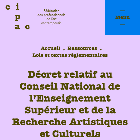
c
i
Fédération
p
des professionnels
Menu
de l’art
a
c
contemporain
Accueil
Ressources
Lois et textes règlementaires
D
é
c
r
e
t
r
e
l
a
t
i
f
a
u
C
o
n
s
e
i
l
N
a
t
i
o
n
a
l
d
e
l
’
E
n
s
e
i
g
n
e
m
e
n
t
S
u
p
é
r
i
e
u
r
e
t
d
e
l
a
R
e
c
h
e
r
c
h
e
A
r
t
i
s
t
i
q
u
e
s
fessi
e
t
C
u
l
t
u
r
e
l
s