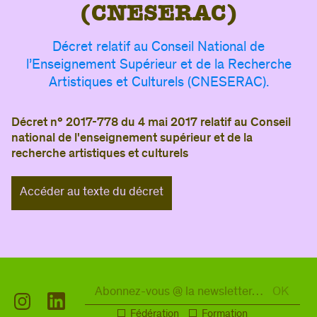
(
C
N
E
S
E
R
A
C
)
Si vous êtes membre du CIPAC
,
demandez
votre accès
, puis connectez-vous pour enrichir
votre visite de contenus et d’informations qui
Décret relatif au Conseil National de
vous sont dédiés.
l’Enseignement Supérieur et de la Recherche
Artistiques et Culturels (CNESERAC).
Si vous avez déjà déposé une annonce
,
connectez-vous pour accéder à votre compte.
Décret n° 2017-778 du 4 mai 2017 relatif au Conseil
Adresse e-mail
national de l'enseignement supérieur et de la
recherche artistiques et culturels
Mot de passe
Accéder au texte du décret
Se connecter
Mot de passe oublié ?
Fédération
Formation