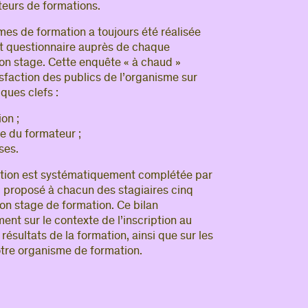
teurs de formations.
êtes membre du CIPAC
,
demandez votre
puis connectez-vous pour enrichir votre
es de formation a toujours été réalisée
 contenus et d’informations qui vous sont
rt questionnaire auprès de chaque
dédiés.
 son stage. Cette enquête « à chaud »
sfaction des publics de l’organisme sur
ous avez déjà déposé une annonce
,
ques clefs :
ez-vous pour accéder à votre compte.
on ;
mail
e du formateur ;
ses.
sse
ation est systématiquement complétée par
 proposé à chacun des stagiaires cinq
Se connecter
son stage de formation. Ce bilan
nt sur le contexte de l’inscription au
Mot de passe oublié ?
résultats de la formation, ainsi que sur les
otre organisme de formation.