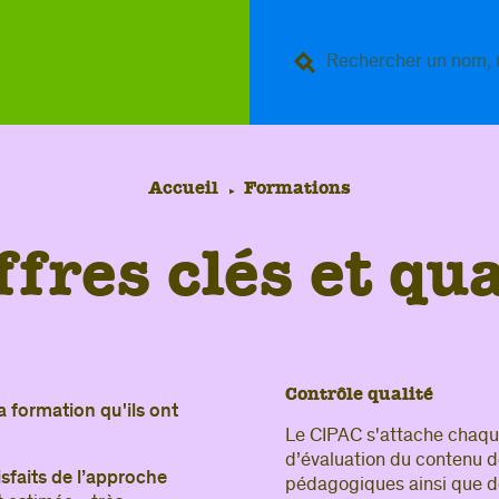
Accueil
Formations
f
f
r
e
s
c
l
é
s
e
t
q
u
Contrôle qualité
formation qu'ils ont
Le CIPAC s'attache chaqu
d’évaluation du contenu
sfaits de l’approche
pédagogiques ainsi que 