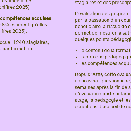
t estimée « très
stagiaires et des prescrip
Si vous 
(chiffres 2025).
accès
, 
L’évaluation des programm
s compétences acquises
visite de
par la passation d’un cou
: 68% estiment qu’elles
bénéficiaire, à l’issue de
hiffres 2025).
permet de mesurer la sati
Si v
quelques points pédagogi
cueilli 240 stagiaires,
connect
s par formation.
le contenu de la formati
Adresse e-
l’approche pédagogiqu
les compétences acqui
Mot de pa
Depuis 2019, cette évalu
un nouveau questionnaire,
semaines après la fin de 
d’évaluation porte notamme
stage, la pédagogie et les 
conditions d'accueil de n