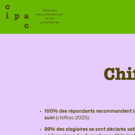
c
Fédération
i
p
a
des professionnels
de l’art
c
contemporain
C
h
i
100% des répondants recommandent la 
suivi
(chiffres 2025).
99% des stagiaires se sont déclarés sati