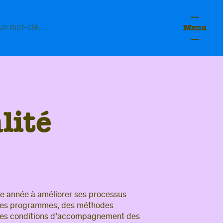
Menu
a
l
i
t
é
e année à améliorer ses processus
fessionne
 des programmes, des méthodes
des conditions d’accompagnement des