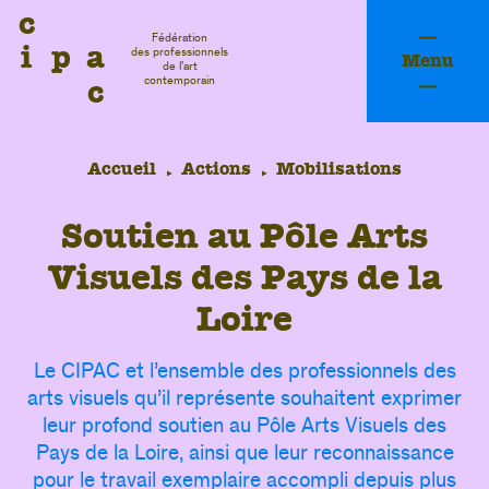
c
Fédération
i
p
a
des professionnels
Menu
de l’art
c
contemporain
Accueil
Actions
Mobilisations
S
o
u
t
i
e
n
a
u
P
ô
l
e
A
r
t
s
V
i
s
u
e
l
s
d
e
s
P
a
y
s
d
e
l
a
L
o
i
r
e
Le CIPAC et l’ensemble des professionnels des
arts visuels qu’il représente souhaitent exprimer
leur profond soutien au Pôle Arts Visuels des
fessi
Pays de la Loire, ainsi que leur reconnaissance
pour le travail exemplaire accompli depuis plus