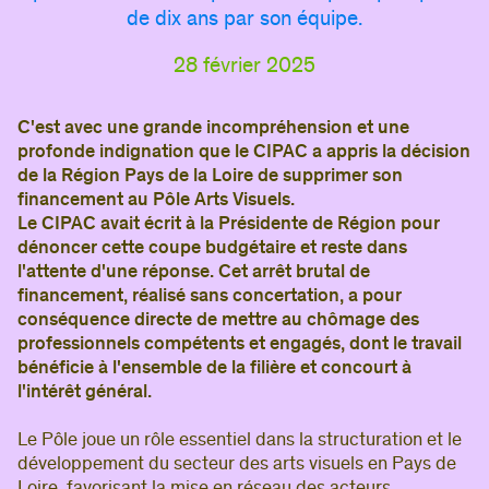
de dix ans par son équipe.
Si vous êtes membre du CIPAC
,
demandez
votre accès
, puis connectez-vous pour enrichir
28 février 2025
votre visite de contenus et d’informations qui
vous sont dédiés.
C'est avec une grande incompréhension et une
Si vous avez déjà déposé une annonce
,
profonde indignation que le CIPAC a appris la décision
connectez-vous pour accéder à votre compte.
de la Région Pays de la Loire de supprimer son
financement au Pôle Arts Visuels.
Adresse e-mail
Le CIPAC avait écrit à la Présidente de Région pour
Mot de passe
dénoncer cette coupe budgétaire et reste dans
l'attente d'une réponse. Cet arrêt brutal de
financement, réalisé sans concertation, a pour
Se connecter
conséquence directe de mettre au chômage des
professionnels compétents et engagés, dont le travail
Mot de passe oublié ?
bénéficie à l'ensemble de la filière et concourt à
l'intérêt général.
Le Pôle joue un rôle essentiel dans la structuration et le
développement du secteur des arts visuels en Pays de