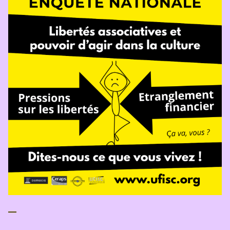
Si vous êtes membre du CIPAC
,
demandez
votre accès
, puis connectez-vous pour enrichir
votre visite de contenus et d’informations qui
vous sont dédiés.
Si vous avez déjà déposé une annonce
,
connectez-vous pour accéder à votre compte.
Adresse e-mail
Mot de passe
Se connecter
Mot de passe oublié ?