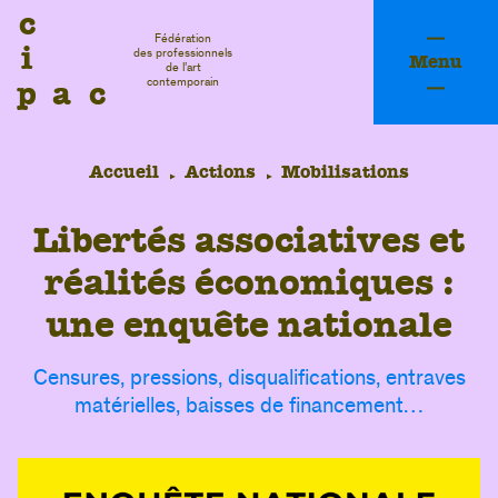
c
Fédération
i
des professionnels
Menu
de l’art
p
a
c
contemporain
Accueil
Actions
Mobilisations
L
i
b
e
r
t
é
s
a
s
s
o
c
i
a
t
i
v
e
s
e
t
r
é
a
l
i
t
é
s
é
c
o
n
o
m
i
q
u
e
s
:
u
n
e
e
n
q
u
ê
t
e
n
a
t
i
o
n
a
l
e
Censures, pressions, disqualifications, entraves
matérielles, baisses de financement…
fessi