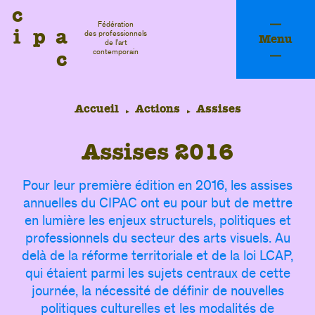
c
Fédération
i
p
a
des professionnels
Menu
de l’art
c
contemporain
Accueil
Actions
Assises
A
s
s
i
s
e
s
2
0
1
6
Pour leur première édition en 2016, les assises
annuelles du CIPAC ont eu pour but de mettre
en lumière les enjeux structurels, politiques et
professionnels du secteur des arts visuels. Au
delà de la réforme territoriale et de la loi LCAP,
qui étaient parmi les sujets centraux de cette
fessi
journée, la nécessité de définir de nouvelles
politiques culturelles et les modalités de