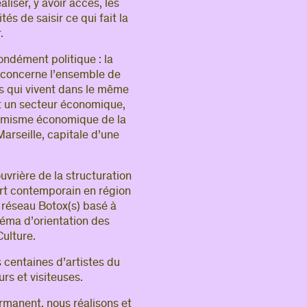
aliser, y avoir accès, les
és de saisir ce qui fait la
.
fondément politique : la
i concerne l’ensemble de
qui vivent dans le même
t un secteur économique,
namisme économique de la
 Marseille, capitale d’une
uvrière de la structuration
 art contemporain en région
e réseau Botox(s) basé à
héma d’orientation des
Culture.
 centaines d’artistes du
urs et visiteuses.
rmanent, nous réalisons et