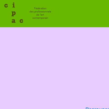
c
i
Fédération
p
des professionnels
de l’art
a
c
contemporain