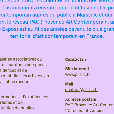
 depuis 2007 les volontés et actions des lieux, 
Si vous 
et associations œuvrant pour la diffusion et la 
accès
, 
 contemporain auprès du public à Marseille et da
visite de
on, le réseau PAC (Provence Art Contemporain, 
e Expos) est au fil des années devenu le plus gra
Si v
territorial d’art contemporain en France.
connect
Adresse e-
Mot de pa
Contacts :
aleries associatives ou
s- ou curators-run-spaces,
Site internet
ésidences et de
www.p-a-c.fr
quotidien les artistes, en
ail et en rendant
Mail
contact@p
-a-
c.fr
nformations, d’expériences
Adresse postale
rtistes et de
PAC Provence Art Contem
ttention de publics
20 rue Saint-Antoine