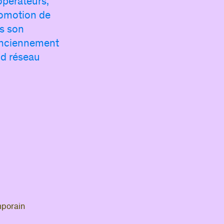
opérateurs,
êtes membre du CIPAC
,
demandez votre
promotion de
puis connectez-vous pour enrichir votre
ns son
 contenus et d’informations qui vous sont
dédiés.
anciennement
nd réseau
ous avez déjà déposé une annonce
,
ez-vous pour accéder à votre compte.
mail
sse
Se connecter
Mot de passe oublié ?
porain