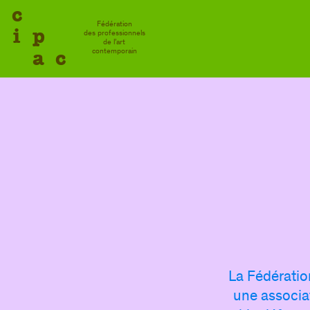
c
Fédération
i
p
des professionnels
de l’art
a
c
contemporain
La Fédératio
une associa