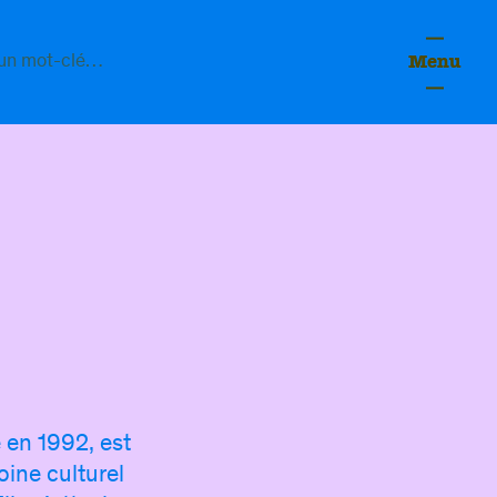
Menu
 en 1992, est
fessionne
ine culturel