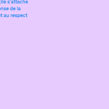
lle s’attache
êtes membre du CIPAC
,
demandez votre
ense de la
puis connectez-vous pour enrichir votre
et au respect
 contenus et d’informations qui vous sont
dédiés.
ous avez déjà déposé une annonce
,
ez-vous pour accéder à votre compte.
mail
sse
Se connecter
Mot de passe oublié ?