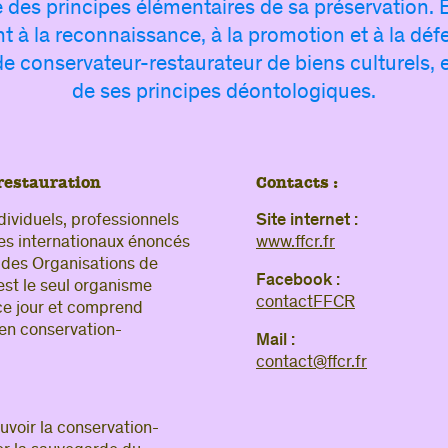
e des principes élémentaires de sa préservation. E
Si vous 
 à la reconnaissance, à la promotion et à la déf
accès
, 
e conservateur-restaurateur de biens culturels, 
visite de
de ses principes déontologiques.
Si v
connect
restauration
Contacts :
Adresse e-
ividuels, professionnels
Site internet :
Mot de pa
es internationaux énoncés
www.ffcr.fr
 des Organisations de
Facebook :
st le seul organisme
contactFFCR
 ce jour et comprend
en conservation-
Mail :
contact@ffcr.fr
uvoir la conservation-