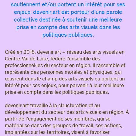
soutiennent et/ou portent un intérêt pour ses
Si vous êtes membre du CIPAC
,
demandez
enjeux. devenir.art est porteur d’une parole
votre accès
, puis connectez-vous pour enrichir
votre visite de contenus et d’informations qui
collective destinée à soutenir une meilleure
vous sont dédiés.
prise en compte des arts visuels dans les
politiques publiques.
Si vous avez déjà déposé une annonce
,
connectez-vous pour accéder à votre compte.
Créé en 2018, devenir·art – réseau des arts visuels en
Adresse e-mail
Centre-Val de Loire, fédère l’ensemble des
professionnel·les du secteur en région. Il rassemble et
Mot de passe
représente des personnes morales et physiques, qui
œuvrent dans le champ des arts visuels ou portent un
intérêt pour ses enjeux, pour parvenir à leur meilleure
Se connecter
prise en compte dans les politiques publiques.
Mot de passe oublié ?
devenir·art travaille à la structuration et au
développement du secteur des arts visuels en région. À
partir de l’engagement de ses membres, qui se
matérialise dans des groupes de travail, ses actions,
implantées sur les territoires, visent à favoriser