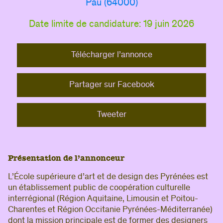
Pau (64000)
Si vous êtes membre du CIPAC
,
demandez
votre accès
, puis connectez-vous pour enrichir
Date limite de candidature: 19 juin 2026
votre visite de contenus et d’informations qui
vous sont dédiés.
Télécharger l’annonce
Si vous avez déjà déposé une annonce
,
connectez-vous pour accéder à votre compte.
Partager sur Facebook
Adresse e-mail
Mot de passe
Tweeter
Se connecter
Présentation de l’annonceur
Mot de passe oublié ?
L’École supérieure d’art et de design des Pyrénées est
un établissement public de coopération culturelle
interrégional (Région Aquitaine, Limousin et Poitou-
Charentes et Région Occitanie Pyrénées-Méditerranée)
dont la mission principale est de former des designers