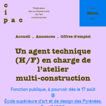
c
Fédération
i
des professionnels
Menu
de l’art
p
a
c
contemporain
Accueil
Annonces
Offres d’emploi
U
n
a
g
e
n
t
t
e
c
h
n
i
q
u
e
(
H
/
F
)
e
n
c
h
a
r
g
e
d
e
l
’
a
t
e
l
i
e
r
m
u
l
t
i
-
c
o
n
s
t
r
u
c
t
i
o
n
Fonction publique, à pourvoir dès le 17 août
fessi
@
École supérieure d’art et de design des Pyrénées
,